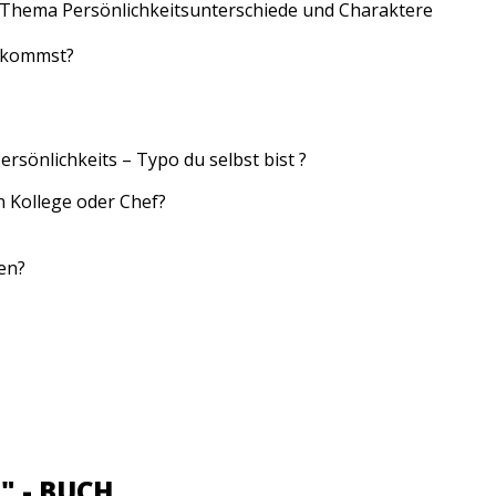
as Thema Persönlichkeitsunterschiede und Charaktere
arkommst?
rsönlichkeits – Typo du selbst bist ?
n Kollege oder Chef?
en?
- BUCH ​