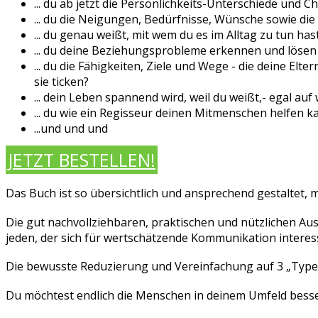
... du ab jetzt die Persönlichkeits-Unterschiede und 
... du die Neigungen, Bedürfnisse, Wünsche sowie di
... du genau weißt, mit wem du es im Alltag zu tun has
... du deine Beziehungsprobleme erkennen und lösen
... du die Fähigkeiten, Ziele und Wege - die deine El
sie ticken?
... dein Leben spannend wird, weil du weißt,- egal au
... du wie ein Regisseur deinen Mitmenschen helfen k
...und und und
JETZT BESTELLEN!
Das Buch ist so übersichtlich und ansprechend gestaltet,
Die gut nachvollziehbaren, praktischen und nützlichen A
jeden, der sich für wertschätzende Kommunikation interess
Die bewusste Reduzierung und Vereinfachung auf 3 „Typen
Du möchtest endlich die Menschen in deinem Umfeld bess